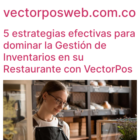
vectorposweb.com.co
5 estrategias efectivas para
dominar la Gestión de
Inventarios en su
Restaurante con VectorPos